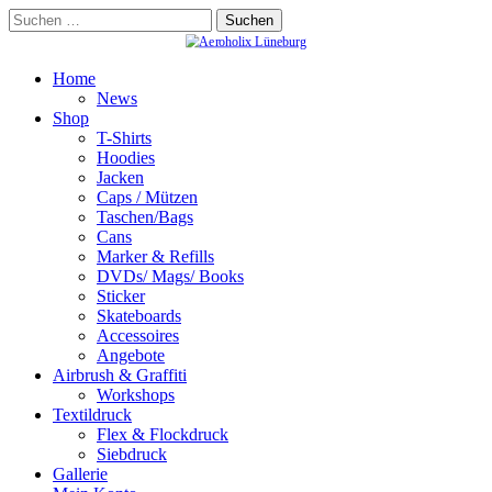
Skip
Suchen
to
nach:
content
Home
News
Shop
T-Shirts
Hoodies
Jacken
Caps / Mützen
Taschen/Bags
Cans
Marker & Refills
DVDs/ Mags/ Books
Sticker
Skateboards
Accessoires
Angebote
Airbrush & Graffiti
Workshops
Textildruck
Flex & Flockdruck
Siebdruck
Gallerie