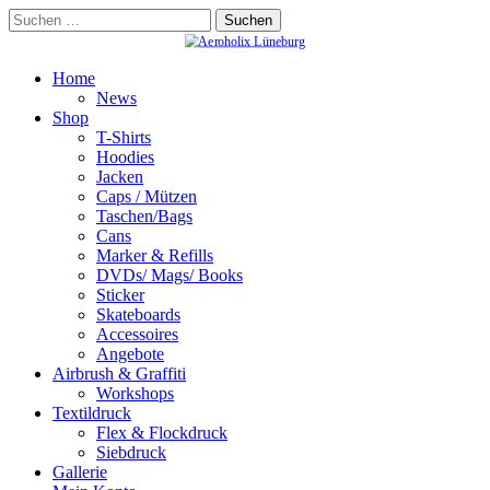
Skip
Suchen
to
nach:
content
Home
News
Shop
T-Shirts
Hoodies
Jacken
Caps / Mützen
Taschen/Bags
Cans
Marker & Refills
DVDs/ Mags/ Books
Sticker
Skateboards
Accessoires
Angebote
Airbrush & Graffiti
Workshops
Textildruck
Flex & Flockdruck
Siebdruck
Gallerie