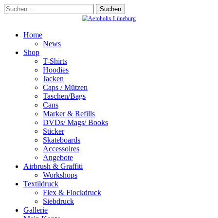
Skip
Suchen
to
nach:
content
Home
News
Shop
T-Shirts
Hoodies
Jacken
Caps / Mützen
Taschen/Bags
Cans
Marker & Refills
DVDs/ Mags/ Books
Sticker
Skateboards
Accessoires
Angebote
Airbrush & Graffiti
Workshops
Textildruck
Flex & Flockdruck
Siebdruck
Gallerie